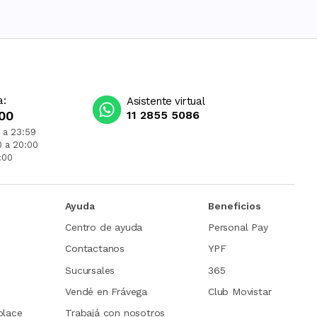
a:
Asistente virtual
00
11 2855 5086
 a 23:59
0 a 20:00
:00
Ayuda
Beneficios
Centro de ayuda
Personal Pay
Contactanos
YPF
Sucursales
365
Vendé en Frávega
Club Movistar
place
Trabajá con nosotros