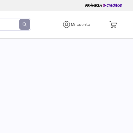
Mi cuenta
s