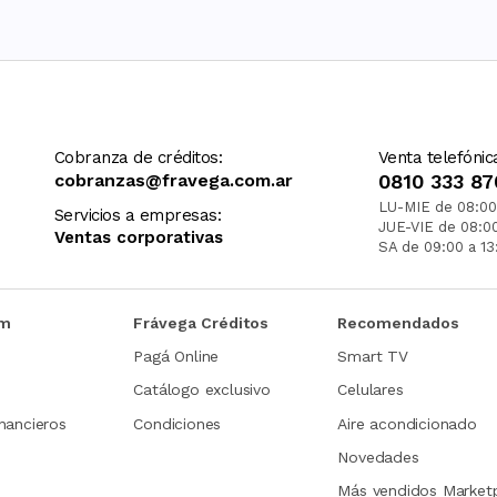
Cobranza de créditos:
Venta telefónic
cobranzas@fravega.com.ar
0810 333 87
LU-MIE de 08:00
Servicios a empresas:
JUE-VIE de 08:0
Ventas corporativas
SA de 09:00 a 13
om
Frávega Créditos
Recomendados
Pagá Online
Smart TV
Catálogo exclusivo
Celulares
nancieros
Condiciones
Aire acondicionado
Novedades
Más vendidos Market