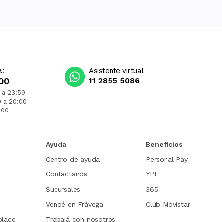
a:
Asistente virtual
00
11 2855 5086
 a 23:59
0 a 20:00
:00
Ayuda
Beneficios
Centro de ayuda
Personal Pay
Contactanos
YPF
Sucursales
365
Vendé en Frávega
Club Movistar
place
Trabajá con nosotros