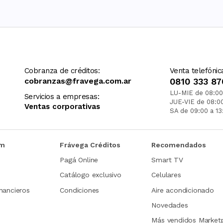
Cobranza de créditos:
Venta telefónic
cobranzas@fravega.com.ar
0810 333 87
LU-MIE de 08:00
Servicios a empresas:
JUE-VIE de 08:0
Ventas corporativas
SA de 09:00 a 13
om
Frávega Créditos
Recomendados
Pagá Online
Smart TV
Catálogo exclusivo
Celulares
nancieros
Condiciones
Aire acondicionado
Novedades
Más vendidos Market