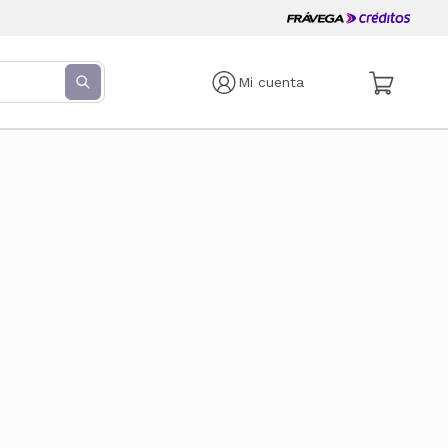
Mi cuenta
s