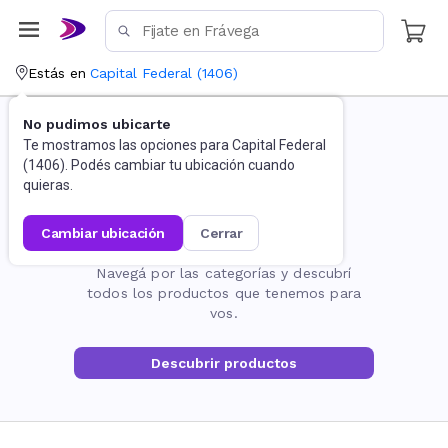
Estás en
Capital Federal
(
1406
)
No pudimos ubicarte
Te mostramos las opciones para
Capital Federal
(
1406
). Podés cambiar tu ubicación cuando
quieras.
cambiar ubicación
cerrar
La página no existe
Navegá por las categorías y descubrí
todos los productos que tenemos para
vos.
Descubrir productos