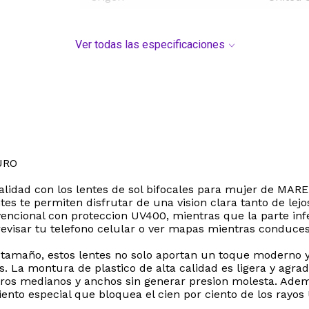
Ver todas las especificaciones
URO
nalidad con los lentes de sol bifocales para mujer de MA
entes te permiten disfrutar de una vision clara tanto de l
vencional con proteccion UV400, mientras que la parte in
a, revisar tu telefono celular o ver mapas mientras conduces
amaño, estos lentes no solo aportan un toque moderno y s
s. La montura de plastico de alta calidad es ligera y agr
ros medianos y anchos sin generar presion molesta. Adem
ento especial que bloquea el cien por ciento de los rayos