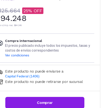
125.664
25
94.248
io s/imp. nac.
$94.248
Compra internacional
El precio publicado incluye todos los impuestos, tasas y
costos de envíos correspondientes
Ver condiciones
Este producto no puede enviarse a
Capital Federal (1406)
Este producto no puede retirarse por sucursal
Ingresá código postal (sólo números)
CALCULAR
Comprar