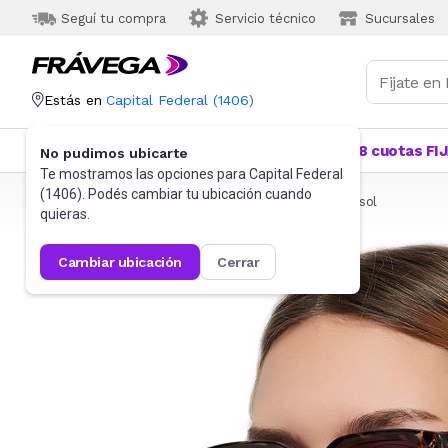
Seguí tu compra
Servicio técnico
Sucursales
Estás en
Capital Federal
(
1406
)
Categorías
Más Vendidos
Ofertas
18 cuotas FI
No pudimos ubicarte
Te mostramos las opciones para
Capital Federal
(
1406
). Podés cambiar tu ubicación cuando
Frávega
Indumentaria
Accesorios
Anteojos de sol
quieras.
cambiar ubicación
cerrar