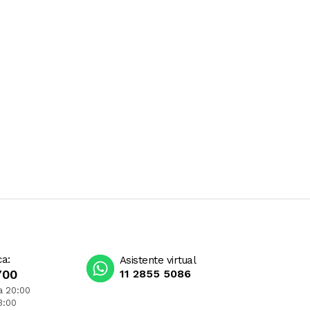
ca:
Asistente virtual
700
11 2855 5086
a 20:00
3:00