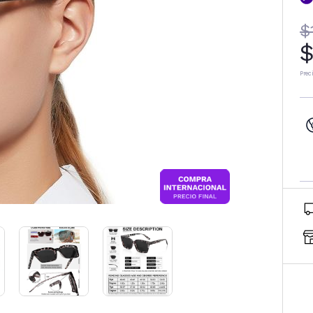
$
$
Prec