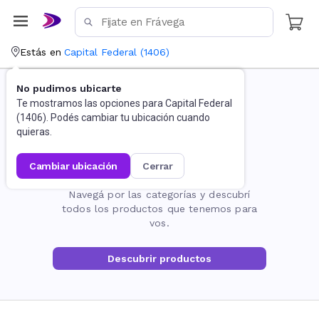
Estás en
Capital Federal
(
1406
)
No pudimos ubicarte
Te mostramos las opciones para
Capital Federal
(
1406
). Podés cambiar tu ubicación cuando
quieras.
cambiar ubicación
cerrar
La página no existe
Navegá por las categorías y descubrí
todos los productos que tenemos para
vos.
Descubrir productos