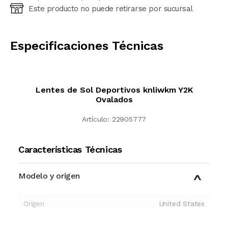
Este producto no puede retirarse por sucursal
Ingresá código postal (sólo números)
CALCULAR
Especificaciones Técnicas
Lentes de Sol Deportivos knliwkm Y2K
Ovalados
Artículo:
22905777
Características Técnicas
Modelo y origen
Origen
United States