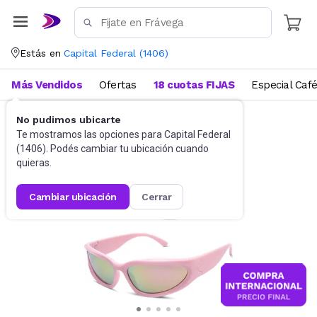
Estás en
Capital Federal
(
1406
)
Más Vendidos
Ofertas
18 cuotas FIJAS
Especial Caf
No pudimos ubicarte
Accesorios
Anteojos de sol
Te mostramos las opciones para
Capital Federal
(
1406
). Podés cambiar tu ubicación cuando
quieras.
cambiar ubicación
cerrar