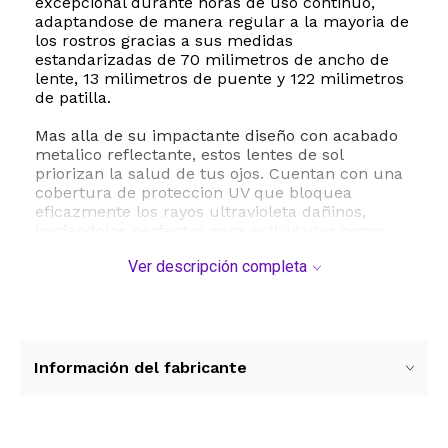
excepcional durante horas de uso continuo,
adaptandose de manera regular a la mayoria de
los rostros gracias a sus medidas
estandarizadas de 70 milimetros de ancho de
lente, 13 milimetros de puente y 122 milimetros
de patilla.
Mas alla de su impactante diseño con acabado
metalico reflectante, estos lentes de sol
priorizan la salud de tus ojos. Cuentan con una
cobertura de proteccion UV que bloquea
eficazmente los rayos ultravioleta dañinos,
haciendolos perfectos para actividades como
pesca, caminatas o simplemente para lucir un
Ver descripción completa
look urbano unico. El paquete incluye dos pares
de lentes con micas de espejo que añaden un
aire de misterio y modernidad a cualquier
atuendo. Para mantenerlos en perfectas
condiciones, se recomienda limpiarlos
suavemente con un paño suave y seco, y
Información del fabricante
guardarlos en un estuche protector cuando no
esten en uso. Sumate a la tendencia cyber rave
y eleva tu estilo con este accesorio comodo,
resistente y sumamente llamativo.