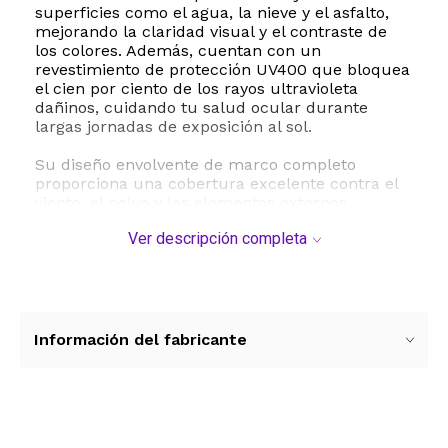
superficies como el agua, la nieve y el asfalto,
mejorando la claridad visual y el contraste de
los colores. Además, cuentan con un
revestimiento de protección UV400 que bloquea
el cien por ciento de los rayos ultravioleta
dañinos, cuidando tu salud ocular durante
largas jornadas de exposición al sol.
Su diseño envolvente de marco completo
proporciona una cobertura excelente contra el
viento, el polvo y los elementos externos,
asegurando que permanezcan firmes en su
Ver descripción completa
lugar sin importar la intensidad del movimiento.
Fabricados con materiales plásticos ligeros y
resistentes, estos lentes garantizan una
comodidad prolongada sin generar puntos de
presión molestos en la nariz o las orejas.
Información del fabricante
Especificaciones tecnicas y dimensiones:
Ancho de lente de 73 milimetros
Ancho de puente de 15 milimetros
Largo de patilla de 126 milimetros
Peso aproximado de 168 gramos
Ver más contenido