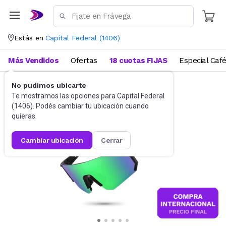
Estás en
Capital Federal
(
1406
)
Más Vendidos
Ofertas
18 cuotas FIJAS
Especial Caf
No pudimos ubicarte
Accesorios
Anteojos de sol
Te mostramos las opciones para
Capital Federal
(
1406
). Podés cambiar tu ubicación cuando
quieras.
cambiar ubicación
cerrar