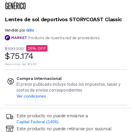
Lentes de sol deportivos STORYCOAST Classic
Glic
Vendido por
Producto de nuestra red de proveedores
$100.232
25
$75.174
Precio s/imp. nac.
$75.174
Compra internacional
El precio publicado incluye todos los impuestos, tasas y
costos de envíos correspondientes
Ver condiciones
Este producto no puede enviarse a
Capital Federal (1406)
Este producto no puede retirarse por sucursal
Ingresá código postal (sólo números)