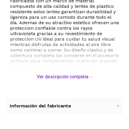
Fabricados con un marco de material
compuesto de alta calidad y lentes de plastico
resistente estos lentes garantizan durabilidad y
ligereza para un uso comodo durante todo el
dia. Ademas de su atractivo estetico ofrecen una
proteccion confiable contra los rayos
ultravioleta gracias a su revestimiento de
proteccion UV ideal para cuidar tu salud visual
mientras disfrutas de actividades al aire libre
como caminar o correr. Su diseño clasico y de
cobertura completa los convierte en el accesorio
perfecto para complementar cualquier atuendo
diario o para ocasiones especiales. Para
mantenerlos en optimas condiciones se
Ver descripción completa
recomienda limpiarlos con un paño suave y
guardarlos en su estuche cuando no esten en
uso.
ESTE PRODUCTO VIENE DE USA DENTRO DEL
MARCO DEL SERVICIO "PUERTA A PUERTA" QUE
Información del fabricante
RIGE PARA LOS ENVíOS POSTALES
INTERNACIONALES.
RECIBIRA EL PRODUCTO ENTRE 10 Y 12 DIAS