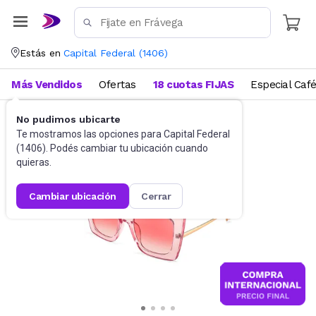
Estás en
Capital Federal
(
1406
)
Más Vendidos
Ofertas
18 cuotas FIJAS
Especial Caf
No pudimos ubicarte
Accesorios
Anteojos de sol
Te mostramos las opciones para
Capital Federal
(
1406
). Podés cambiar tu ubicación cuando
quieras.
cambiar ubicación
cerrar