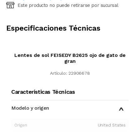
Este producto no puede retirarse por sucursal
Ingresá código postal (sólo números)
CALCULAR
Especificaciones Técnicas
Lentes de sol FEISEDY B2625 ojo de gato de
gran
Artículo:
22906678
Características Técnicas
Modelo y origen
Origen
United States