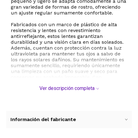
pequeño y ligero se adapta cómodamente a una
gran variedad de formas de rostro, ofreciendo
un ajuste regular sumamente confortable.
Fabricados con un marco de plástico de alta
resistencia y lentes con revestimiento
antirreflejante, estos lentes garantizan
durabilidad y una visión clara en días soleados.
Además, cuentan con protección contra la luz
ultravioleta para mantener tus ojos a salvo de
los rayos solares dañinos. Su mantenimiento es
sumamente sencillo, requiriendo únicamente
una limpieza con un paño suave y seco para
conservar su acabado impecable. Con
dimensiones precisas que incluyen un largo de
Ver descripción completa
patilla de 140 milímetros, un ancho de puente
de 23 milímetros y un ancho de lente de 50
milímetros, este modelo equilibra a la
perfección la comodidad física con un impacto
visual moderno y retro a la vez.
Información del fabricante
ESTE PRODUCTO VIENE DE USA DENTRO DEL
MARCO DEL SERVICIO "PUERTA A PUERTA" QUE
RIGE PARA LOS ENVíOS POSTALES