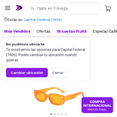
Estás en
Capital Federal
(
1406
)
Más Vendidos
Ofertas
18 cuotas FIJAS
Especial Caf
No pudimos ubicarte
Accesorios
Anteojos de sol
Te mostramos las opciones para
Capital Federal
(
1406
). Podés cambiar tu ubicación cuando
quieras.
cambiar ubicación
cerrar