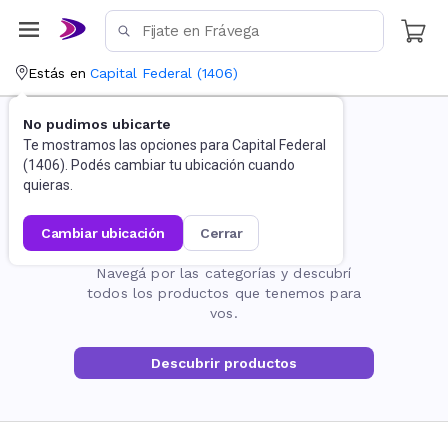
Estás en
Capital Federal
(
1406
)
No pudimos ubicarte
Te mostramos las opciones para
Capital Federal
(
1406
). Podés cambiar tu ubicación cuando
quieras.
cambiar ubicación
cerrar
La página no existe
Navegá por las categorías y descubrí
todos los productos que tenemos para
vos.
Descubrir productos