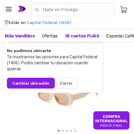
Estás en
Capital Federal
(
1406
)
Más Vendidos
Ofertas
18 cuotas FIJAS
Especial Caf
No pudimos ubicarte
Accesorios
Anteojos de sol
Te mostramos las opciones para
Capital Federal
(
1406
). Podés cambiar tu ubicación cuando
quieras.
cambiar ubicación
cerrar