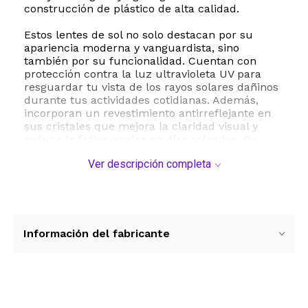
construcción de plástico de alta calidad.
Estos lentes de sol no solo destacan por su
apariencia moderna y vanguardista, sino
también por su funcionalidad. Cuentan con
protección contra la luz ultravioleta UV para
resguardar tu vista de los rayos solares dañinos
durante tus actividades cotidianas. Además,
incorporan un revestimiento antirreflejante en
sus cristales que mejora la claridad visual y
reduce la fatiga ocular en días soleados. Su
estructura liviana garantiza que puedas usarlos
Ver descripción completa
durante horas sin sentir molestias en el puente
de la nariz o detrás de las orejas.
Con dimensiones precisas que aseguran un
calce ideal, presentan un ancho de lente de 50
milímetros, un puente de 23 milímetros y
Información del fabricante
patillas de 140 milímetros de largo. Su peso de
apenas 1.76 onzas los convierte en una opción
sumamente cómoda y fácil de transportar en
cualquier bolso o estuche. Suma un toque
vintage y elegante a tu colección de accesorios
Ver más contenido