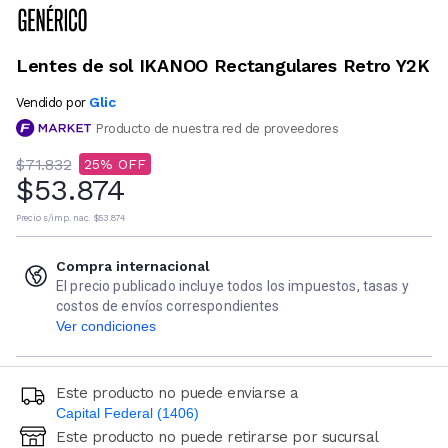
Lentes de sol IKANOO Rectangulares Retro Y2K
Glic
Vendido por
Producto de nuestra red de proveedores
$71.832
25
$53.874
Precio s/imp. nac.
$53.874
Compra internacional
El precio publicado incluye todos los impuestos, tasas y
costos de envíos correspondientes
Ver condiciones
Este producto no puede enviarse a
Capital Federal (1406)
Este producto no puede retirarse por sucursal
Ingresá código postal (sólo números)