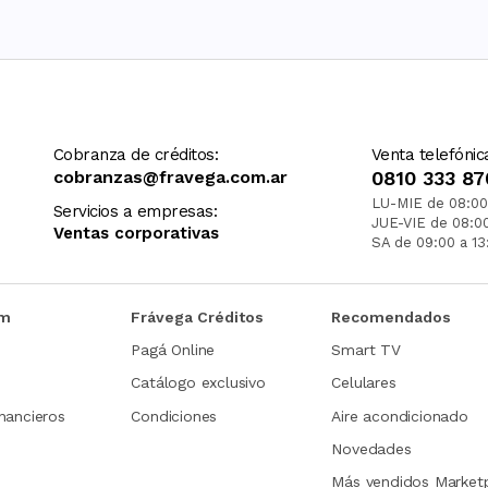
Cobranza de créditos:
Venta telefónic
cobranzas@fravega.com.ar
0810 333 87
LU-MIE de 08:00
Servicios a empresas:
JUE-VIE de 08:0
Ventas corporativas
SA de 09:00 a 13
om
Frávega Créditos
Recomendados
Pagá Online
Smart TV
Catálogo exclusivo
Celulares
nancieros
Condiciones
Aire acondicionado
Novedades
Más vendidos Market