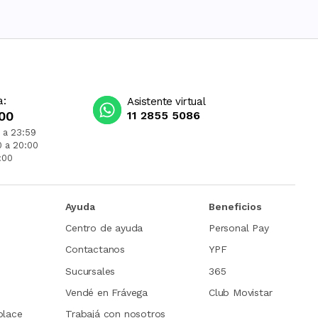
a:
Asistente virtual
00
11 2855 5086
 a 23:59
0 a 20:00
:00
Ayuda
Beneficios
Centro de ayuda
Personal Pay
Contactanos
YPF
Sucursales
365
Vendé en Frávega
Club Movistar
place
Trabajá con nosotros