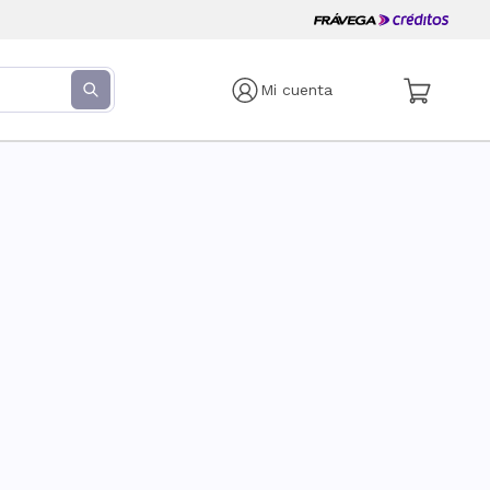
Mi cuenta
s