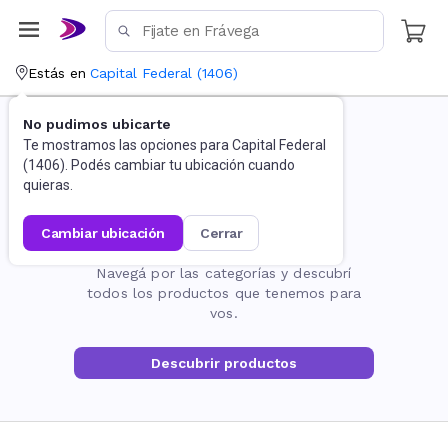
Estás en
Capital Federal
(
1406
)
No pudimos ubicarte
Te mostramos las opciones para
Capital Federal
(
1406
). Podés cambiar tu ubicación cuando
quieras.
cambiar ubicación
cerrar
La página no existe
Navegá por las categorías y descubrí
todos los productos que tenemos para
vos.
Descubrir productos