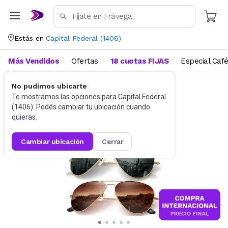
Estás en
Capital Federal
(
1406
)
Más Vendidos
Ofertas
18 cuotas FIJAS
Especial Caf
No pudimos ubicarte
Accesorios
Anteojos de sol
Te mostramos las opciones para
Capital Federal
(
1406
). Podés cambiar tu ubicación cuando
quieras.
cambiar ubicación
cerrar