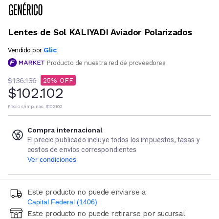
Lentes de Sol KALIYADI Aviador Polarizados
Glic
Vendido por
Producto de nuestra red de proveedores
$136.136
25
$102.102
Precio s/imp. nac.
$102.102
Compra internacional
El precio publicado incluye todos los impuestos, tasas y
costos de envíos correspondientes
Ver condiciones
Este producto no puede enviarse a
Capital Federal (1406)
Este producto no puede retirarse por sucursal
Ingresá código postal (sólo números)