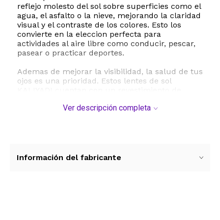
reflejo molesto del sol sobre superficies como el
agua, el asfalto o la nieve, mejorando la claridad
visual y el contraste de los colores. Esto los
convierte en la eleccion perfecta para
actividades al aire libre como conducir, pescar,
pasear o practicar deportes.
Ademas de mejorar la visibilidad, la salud de tus
ojos es una prioridad. Estos lentes de sol
KALIYADI cuentan con un revestimiento de
proteccion UV que bloquea el 100 por ciento de
Ver descripción completa
los rayos ultravioleta nocivos UVA y UVB. De esta
manera, previenen la fatiga ocular y protegen tu
vista de los danos a largo plazo causados por la
exposicion solar directa.
Fabricados con materiales de alta calidad,
Información del fabricante
combinan una montura de metal resistente y
ligera con patillas comodas que evitan la
presion excesiva. Su peso ligero de apenas 106
gramos garantiza que puedas usarlos durante
horas sin sentir molestias. Disfruta de una
Ver más contenido
experiencia visual superior y un estilo atemporal