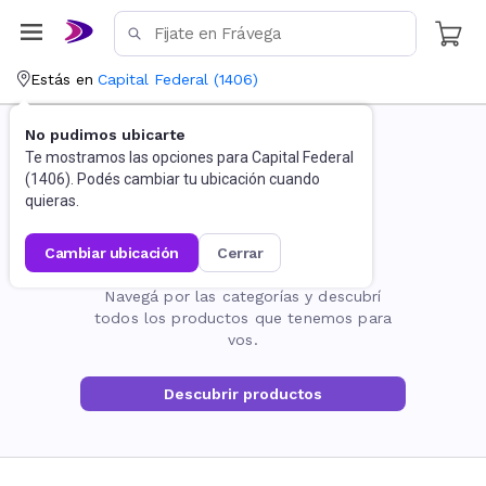
Estás en
Capital Federal
(
1406
)
No pudimos ubicarte
Te mostramos las opciones para
Capital Federal
(
1406
). Podés cambiar tu ubicación cuando
quieras.
cambiar ubicación
cerrar
La página no existe
Navegá por las categorías y descubrí
todos los productos que tenemos para
vos.
Descubrir productos