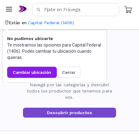
Estás en
Capital Federal
(
1406
)
No pudimos ubicarte
Te mostramos las opciones para
Capital Federal
(
1406
). Podés cambiar tu ubicación cuando
quieras.
cambiar ubicación
cerrar
La página no existe
Navegá por las categorías y descubrí
todos los productos que tenemos para
vos.
Descubrir productos