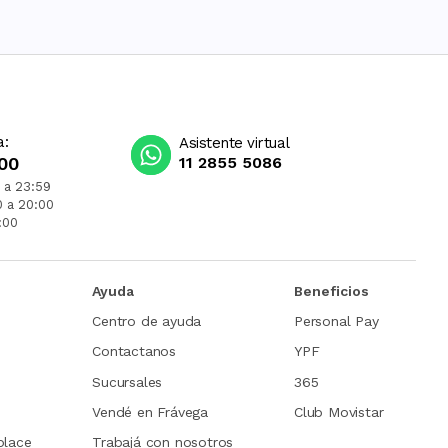
a:
Asistente virtual
00
11 2855 5086
 a 23:59
0 a 20:00
:00
Ayuda
Beneficios
Centro de ayuda
Personal Pay
Contactanos
YPF
Sucursales
365
Vendé en Frávega
Club Movistar
place
Trabajá con nosotros