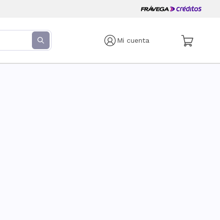
Mi cuenta
s