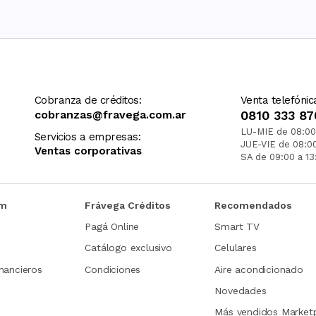
Cobranza de créditos:
Venta telefónic
cobranzas@fravega.com.ar
0810 333 87
LU-MIE de 08:00
Servicios a empresas:
JUE-VIE de 08:0
Ventas corporativas
SA de 09:00 a 13
om
Frávega Créditos
Recomendados
Pagá Online
Smart TV
Catálogo exclusivo
Celulares
nancieros
Condiciones
Aire acondicionado
Novedades
Más vendidos Market