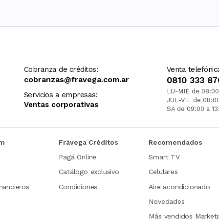
Cobranza de créditos:
Venta telefónic
cobranzas@fravega.com.ar
0810 333 87
LU-MIE de 08:00
Servicios a empresas:
JUE-VIE de 08:0
Ventas corporativas
SA de 09:00 a 13
om
Frávega Créditos
Recomendados
Pagá Online
Smart TV
Catálogo exclusivo
Celulares
nancieros
Condiciones
Aire acondicionado
Novedades
Más vendidos Market