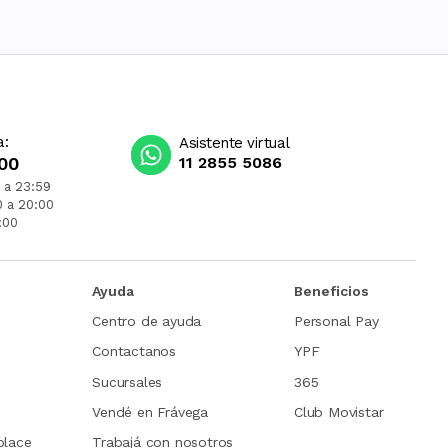
a:
Asistente virtual
00
11 2855 5086
 a 23:59
0 a 20:00
:00
Ayuda
Beneficios
Centro de ayuda
Personal Pay
Contactanos
YPF
Sucursales
365
Vendé en Frávega
Club Movistar
place
Trabajá con nosotros