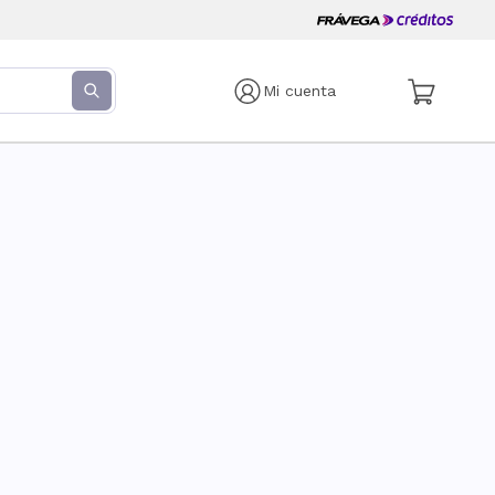
Mi cuenta
s