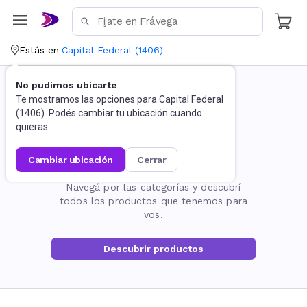
Estás en
Capital Federal
(
1406
)
No pudimos ubicarte
Te mostramos las opciones para
Capital Federal
(
1406
). Podés cambiar tu ubicación cuando
quieras.
cambiar ubicación
cerrar
La página no existe
Navegá por las categorías y descubrí
todos los productos que tenemos para
vos.
Descubrir productos