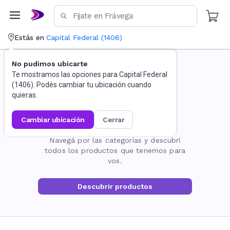
Estás en
Capital Federal
(
1406
)
No pudimos ubicarte
Te mostramos las opciones para
Capital Federal
(
1406
). Podés cambiar tu ubicación cuando
quieras.
cambiar ubicación
cerrar
La página no existe
Navegá por las categorías y descubrí
todos los productos que tenemos para
vos.
Descubrir productos