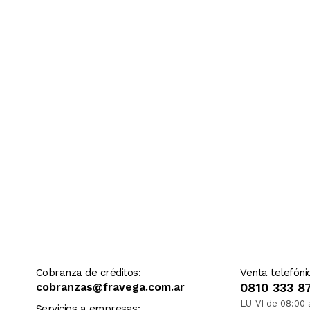
Ver más contenido
Cobranza de créditos:
Venta telefóni
cobranzas@fravega.com.ar
0810 333 8
LU-VI de 08:00 
Servicios a empresas: