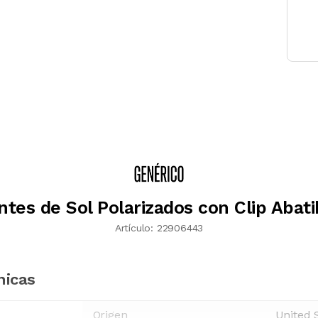
ntes de Sol Polarizados con Clip Abati
Artículo:
22906443
nicas
Origen
United 