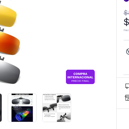
$
$
Prec