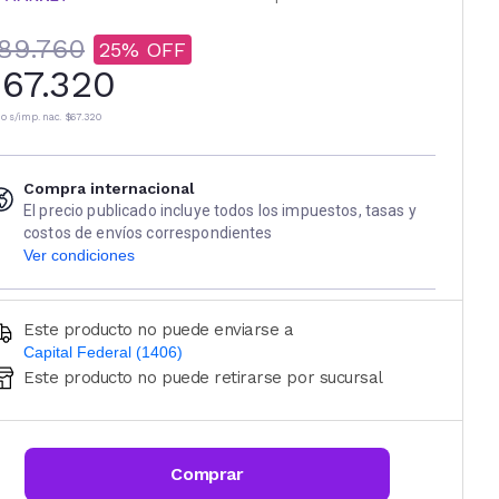
89.760
25
67.320
io s/imp. nac.
$67.320
Compra internacional
El precio publicado incluye todos los impuestos, tasas y
costos de envíos correspondientes
Ver condiciones
Este producto no puede enviarse a
Capital Federal (1406)
Este producto no puede retirarse por sucursal
Ingresá código postal (sólo números)
CALCULAR
Comprar