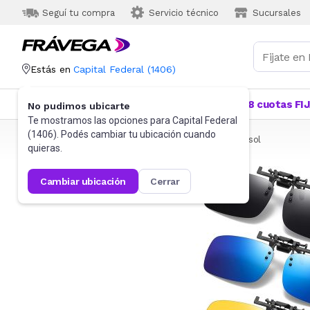
Seguí tu compra
Servicio técnico
Sucursales
Estás en
Capital Federal
(
1406
)
Categorías
Más Vendidos
Ofertas
18 cuotas FI
No pudimos ubicarte
Te mostramos las opciones para
Capital Federal
(
1406
). Podés cambiar tu ubicación cuando
Frávega
Indumentaria
Accesorios
Anteojos de sol
quieras.
cambiar ubicación
cerrar