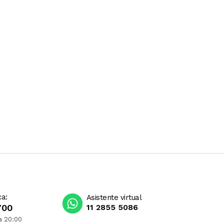
ca:
Asistente virtual
700
11 2855 5086
a 20:00