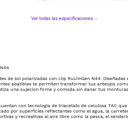
Ver todas las especificaciones
 N44
lentes de sol polarizadas con clip RuiJinGen N44. Diseñada
entes abatibles te permiten transformar tus anteojos com
ntiza una sujecion firme y comoda sin danar tus monturas 
 cuentan con tecnologia de triacetato de celulosa TAC que 
o por superficies reflectantes como el agua, la carreter
ortivas y recreativas al aire libre como la pesca, el sende