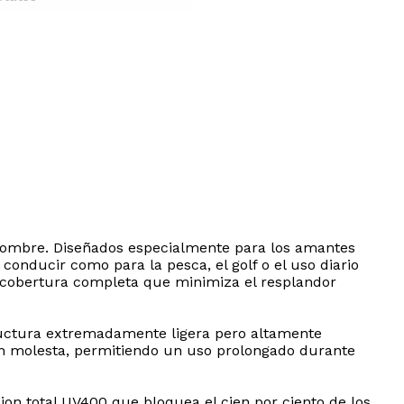
 hombre. Diseñados especialmente para los amantes
 conducir como para la pesca, el golf o el uso diario
a cobertura completa que minimiza el resplandor
tructura extremadamente ligera pero altamente
sion molesta, permitiendo un uso prolongado durante
ion total UV400 que bloquea el cien por ciento de los