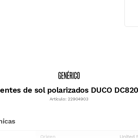
entes de sol polarizados DUCO DC82
Artículo:
22904903
nicas
Origen
United 