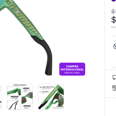
$
$
Prec