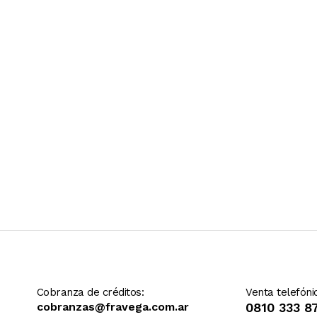
Ver más contenido
Cobranza de créditos:
Venta telefóni
cobranzas@fravega.com.ar
0810 333 8