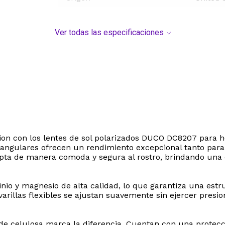
Ver todas las especificaciones
cion con los lentes de sol polarizados DUCO DC8207 para
rectangulares ofrecen un rendimiento excepcional tanto para
dapta de manera comoda y segura al rostro, brindando un
nio y magnesio de alta calidad, lo que garantiza una es
s varillas flexibles se ajustan suavemente sin ejercer pre
 de celulosa marca la diferencia. Cuentan con una protecc