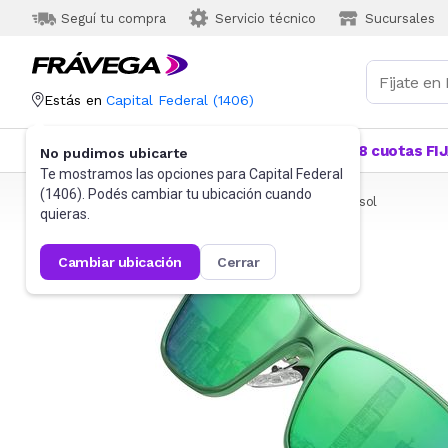
Seguí tu compra
Servicio técnico
Sucursales
Estás en
Capital Federal
(
1406
)
Categorías
Más Vendidos
Ofertas
18 cuotas FI
No pudimos ubicarte
Te mostramos las opciones para
Capital Federal
(
1406
). Podés cambiar tu ubicación cuando
Frávega
Indumentaria
Accesorios
Anteojos de sol
quieras.
cambiar ubicación
cerrar