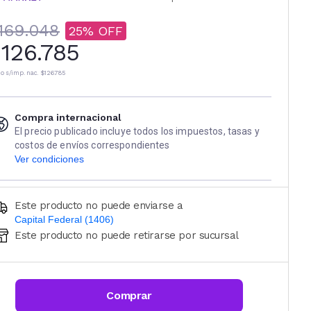
169.048
25
126.785
io s/imp. nac.
$126.785
Compra internacional
El precio publicado incluye todos los impuestos, tasas y
costos de envíos correspondientes
Ver condiciones
Este producto no puede enviarse a
Capital Federal (1406)
Este producto no puede retirarse por sucursal
Ingresá código postal (sólo números)
CALCULAR
Comprar