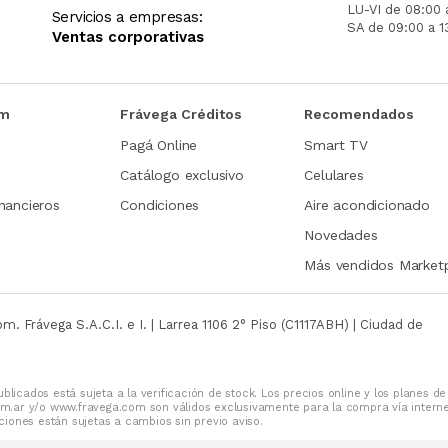
LU-VI de 08:00 
Servicios a empresas:
SA de 09:00 a 1
Ventas corporativas
om
Frávega Créditos
Recomendados
Pagá Online
Smart TV
Catálogo exclusivo
Celulares
nancieros
Condiciones
Aire acondicionado
Novedades
Más vendidos Market
com.
Frávega S.A.C.I. e I. | Larrea 1106 2° Piso (C1117ABH) | Ciudad de
blicados está sujeta a la verificación de stock. Los precios online y los planes de
m.ar y/o www.fravega.com son válidos exclusivamente para la compra vía intern
iones están sujetas a cambios sin previo aviso.