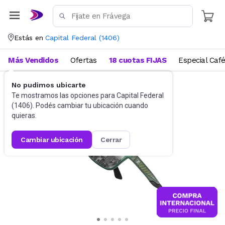
Estás en
Capital Federal
(
1406
)
Más Vendidos
Ofertas
18 cuotas FIJAS
Especial Caf
No pudimos ubicarte
Accesorios
Anteojos de sol
Te mostramos las opciones para
Capital Federal
(
1406
). Podés cambiar tu ubicación cuando
quieras.
cambiar ubicación
cerrar