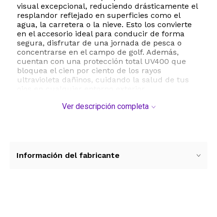
visual excepcional, reduciendo drásticamente el
resplandor reflejado en superficies como el
agua, la carretera o la nieve. Esto los convierte
en el accesorio ideal para conducir de forma
segura, disfrutar de una jornada de pesca o
concentrarse en el campo de golf. Además,
cuentan con una protección total UV400 que
bloquea el cien por ciento de los rayos
ultravioleta dañinos, cuidando la salud de tus
ojos en cualquier entorno exterior.
Ver descripción completa
Con un ajuste cómodo y envolvente de
cobertura completa, estos lentes se mantienen
estables durante el movimiento. Sus
dimensiones técnicas incluyen un ancho de
lente de 57 milímetros, un puente de 17
milímetros y un largo de patilla de 135
Información del fabricante
milímetros, adaptándose de manera óptima a la
mayoría de los rostros masculinos. El paquete
incluye un estuche protector y accesorios de
limpieza para mantener tus lentes en perfectas
condiciones.
Ver más contenido