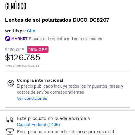
Lentes de sol polarizados DUCO DC8207
Glic
Vendido por
Producto de nuestra red de proveedores
$169.048
25
$126.785
Precio s/imp. nac.
$126.785
Compra internacional
El precio publicado incluye todos los impuestos, tasas y
costos de envíos correspondientes
Ver condiciones
Este producto no puede enviarse a
Capital Federal (1406)
Este producto no puede retirarse por sucursal
Ingresá código postal (sólo números)