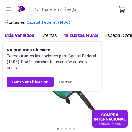
Estás en
Capital Federal
(
1406
)
Más Vendidos
Ofertas
18 cuotas FIJAS
Especial Caf
No pudimos ubicarte
Accesorios
Anteojos de sol
Te mostramos las opciones para
Capital Federal
(
1406
). Podés cambiar tu ubicación cuando
quieras.
cambiar ubicación
cerrar