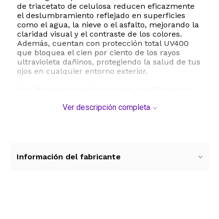
de triacetato de celulosa reducen eficazmente
el deslumbramiento reflejado en superficies
como el agua, la nieve o el asfalto, mejorando la
claridad visual y el contraste de los colores.
Además, cuentan con protección total UV400
que bloquea el cien por ciento de los rayos
ultravioleta dañinos, protegiendo la salud de tus
ojos en cualquier entorno exterior.
Son ideales para actividades al aire libre como
conducir, pescar, jugar al golf o simplemente
Ver descripción completa
para el uso cotidiano en la ciudad. Su diseño
deportivo y envolvente proporciona una
cobertura completa que minimiza la entrada de
luz lateral. Para su mantenimiento, se
recomienda limpiar a mano con agua tibia y
jabón neutro, evitando el calor extremo y
Información del fabricante
guardándolos siempre en su estuche protector.
ESTE PRODUCTO VIENE DE USA DENTRO DEL
MARCO DEL SERVICIO "PUERTA A PUERTA" QUE
RIGE PARA LOS ENVíOS POSTALES
Ver más contenido
INTERNACIONALES.