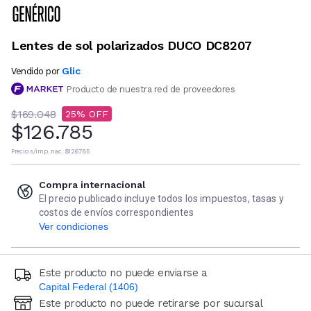
Lentes de sol polarizados DUCO DC8207
Glic
Vendido por
Producto de nuestra red de proveedores
$169.048
25
$126.785
Precio s/imp. nac.
$126.785
Compra internacional
El precio publicado incluye todos los impuestos, tasas y
costos de envíos correspondientes
Ver condiciones
Este producto no puede enviarse a
Capital Federal (1406)
Este producto no puede retirarse por sucursal
Ingresá código postal (sólo números)