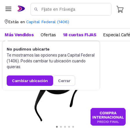
Estás en
Capital Federal
(
1406
)
Más Vendidos
Ofertas
18 cuotas FIJAS
Especial Caf
No pudimos ubicarte
Accesorios
Anteojos de sol
Te mostramos las opciones para
Capital Federal
(
1406
). Podés cambiar tu ubicación cuando
quieras.
cambiar ubicación
cerrar