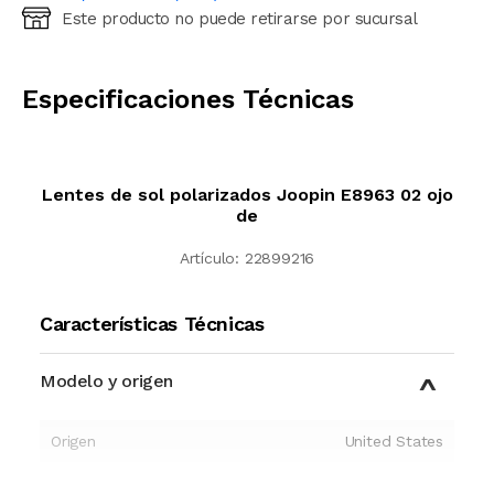
Este producto no puede retirarse por sucursal
Ingresá código postal (sólo números)
CALCULAR
Especificaciones Técnicas
Lentes de sol polarizados Joopin E8963 02 ojo
de
Artículo:
22899216
Características Técnicas
Modelo y origen
Origen
United States