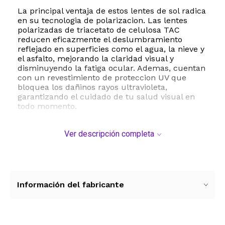
La principal ventaja de estos lentes de sol radica
en su tecnologia de polarizacion. Las lentes
polarizadas de triacetato de celulosa TAC
reducen eficazmente el deslumbramiento
reflejado en superficies como el agua, la nieve y
el asfalto, mejorando la claridad visual y
disminuyendo la fatiga ocular. Ademas, cuentan
con un revestimiento de proteccion UV que
bloquea los dañinos rayos ultravioleta,
garantizando el cuidado de tu salud visual en
todo momento.
Su estructura esta fabricada con resina de alta
Ver descripción completa
calidad y bisagras metalicas reforzadas, lo que
asegura una excelente durabilidad y resistencia
al uso cotidiano sin comprometer la ligereza del
armazon. Con un ajuste regular estandar, un
ancho de lente de 52 milimetros, un puente de
18 milimetros y patillas de 140 milimetros, estos
Información del fabricante
lentes se adaptan de forma comoda y segura al
contorno del rostro femenino.
ESTE PRODUCTO VIENE DE USA DENTRO DEL