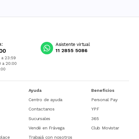
a:
Asistente virtual
00
11 2855 5086
 a 23:59
0 a 20:00
:00
Ayuda
Beneficios
Centro de ayuda
Personal Pay
Contactanos
YPF
Sucursales
365
Vendé en Frávega
Club Movistar
place
Trabajá con nosotros