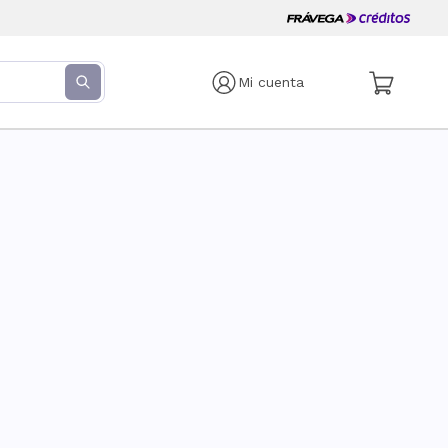
Mi cuenta
s