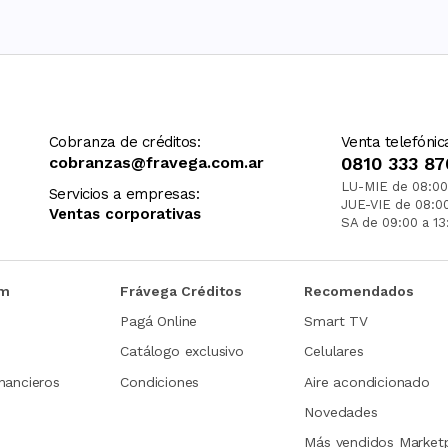
Cobranza de créditos:
Venta telefónic
cobranzas@fravega.com.ar
0810 333 87
LU-MIE de 08:00
Servicios a empresas:
JUE-VIE de 08:0
Ventas corporativas
SA de 09:00 a 13
om
Frávega Créditos
Recomendados
Pagá Online
Smart TV
Catálogo exclusivo
Celulares
nancieros
Condiciones
Aire acondicionado
Novedades
Más vendidos Market