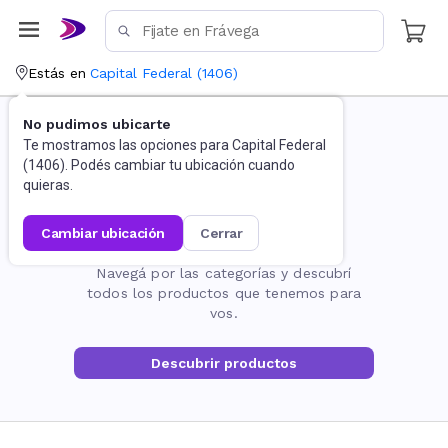
Estás en
Capital Federal
(
1406
)
No pudimos ubicarte
Te mostramos las opciones para
Capital Federal
(
1406
). Podés cambiar tu ubicación cuando
quieras.
cambiar ubicación
cerrar
La página no existe
Navegá por las categorías y descubrí
todos los productos que tenemos para
vos.
Descubrir productos