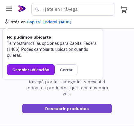
Estás en
Capital Federal
(
1406
)
No pudimos ubicarte
Te mostramos las opciones para
Capital Federal
(
1406
). Podés cambiar tu ubicación cuando
quieras.
cambiar ubicación
cerrar
La página no existe
Navegá por las categorías y descubrí
todos los productos que tenemos para
vos.
Descubrir productos