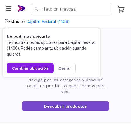
Estás en
Capital Federal
(
1406
)
No pudimos ubicarte
Te mostramos las opciones para
Capital Federal
(
1406
). Podés cambiar tu ubicación cuando
quieras.
cambiar ubicación
cerrar
La página no existe
Navegá por las categorías y descubrí
todos los productos que tenemos para
vos.
Descubrir productos