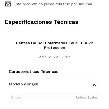
Este producto no puede retirarse por sucursal
Ingresá código postal (sólo números)
CALCULAR
Especificaciones Técnicas
Lentes De Sol Polarizados LVIOE LS022
Proteccion
Artículo:
22907762
Características Técnicas
Modelo y origen
Origen
United States