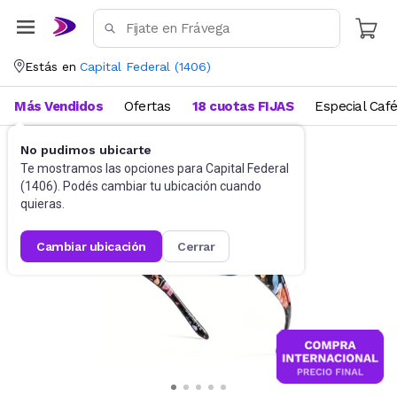
Estás en
Capital Federal
(
1406
)
Más Vendidos
Ofertas
18 cuotas FIJAS
Especial Caf
No pudimos ubicarte
Accesorios
Anteojos de sol
Te mostramos las opciones para
Capital Federal
(
1406
). Podés cambiar tu ubicación cuando
quieras.
cambiar ubicación
cerrar