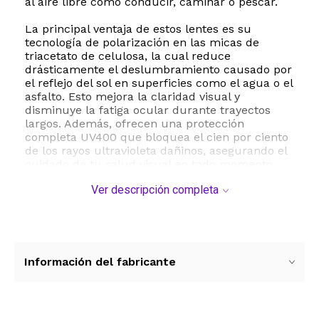
al aire libre como conducir, caminar o pescar.
La principal ventaja de estos lentes es su
tecnología de polarización en las micas de
triacetato de celulosa, la cual reduce
drásticamente el deslumbramiento causado por
el reflejo del sol en superficies como el agua o el
asfalto. Esto mejora la claridad visual y
disminuye la fatiga ocular durante trayectos
largos. Además, ofrecen una protección
completa UV400 que bloquea el cien por ciento
de los rayos ultravioleta dañinos, asegurando el
cuidado de tu salud visual en todo momento.
Ver descripción completa
Fabricados con un armazón de plástico de alta
calidad, estos lentes son extremadamente
ligeros con un peso de tan solo 24 gramos, lo
que garantiza comodidad durante todo el día sin
causar marcas ni molestias. Su estructura
resistente y duradera los convierte en el
Información del fabricante
accesorio perfecto para el uso diario y un estilo
de vida activo.
Especificaciones técnicas: