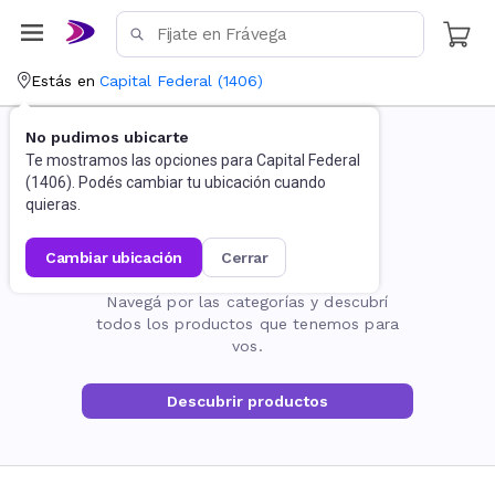
Estás en
Capital Federal
(
1406
)
No pudimos ubicarte
Te mostramos las opciones para
Capital Federal
(
1406
). Podés cambiar tu ubicación cuando
quieras.
cambiar ubicación
cerrar
La página no existe
Navegá por las categorías y descubrí
todos los productos que tenemos para
vos.
Descubrir productos