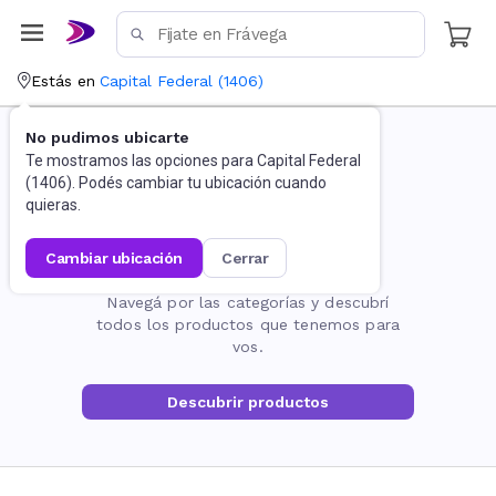
Estás en
Capital Federal
(
1406
)
No pudimos ubicarte
Te mostramos las opciones para
Capital Federal
(
1406
). Podés cambiar tu ubicación cuando
quieras.
cambiar ubicación
cerrar
La página no existe
Navegá por las categorías y descubrí
todos los productos que tenemos para
vos.
Descubrir productos