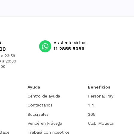
a:
Asistente virtual
00
11 2855 5086
 a 23:59
0 a 20:00
:00
Ayuda
Beneficios
Centro de ayuda
Personal Pay
Contactanos
YPF
Sucursales
365
Vendé en Frávega
Club Movistar
place
Trabajá con nosotros