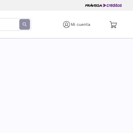
Mi cuenta
s