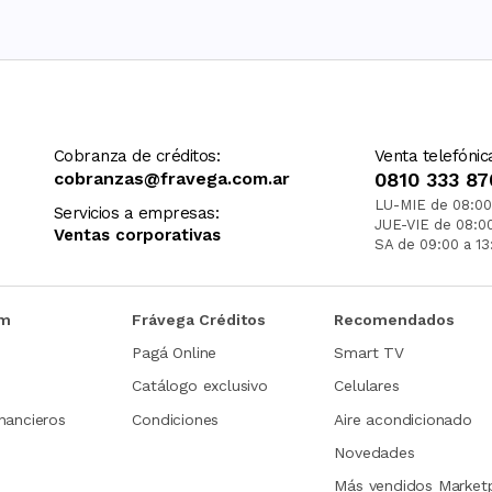
Cobranza de créditos:
Venta telefónic
cobranzas@fravega.com.ar
0810 333 87
LU-MIE de 08:00
Servicios a empresas:
JUE-VIE de 08:0
Ventas corporativas
SA de 09:00 a 13
om
Frávega Créditos
Recomendados
Pagá Online
Smart TV
Catálogo exclusivo
Celulares
nancieros
Condiciones
Aire acondicionado
Novedades
Más vendidos Market