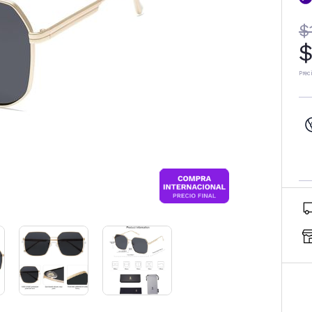
$
$
Prec