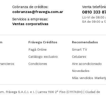
Cobranza de créditos:
Venta telefóni
cobranzas@fravega.com.ar
0810 333 8
LU-VI de 08:00 
Servicios a empresas:
SA de 09:00 a 1
Ventas corporativas
om
Frávega Créditos
Recomendados
Pagá Online
Smart TV
Catálogo exclusivo
Celulares
nancieros
Condiciones
Aire acondicionado
Novedades
Más vendidos Market
com.
Frávega S.A.C.I. e I. | Larrea 1106 2° Piso (C1117ABH) | Ciudad de