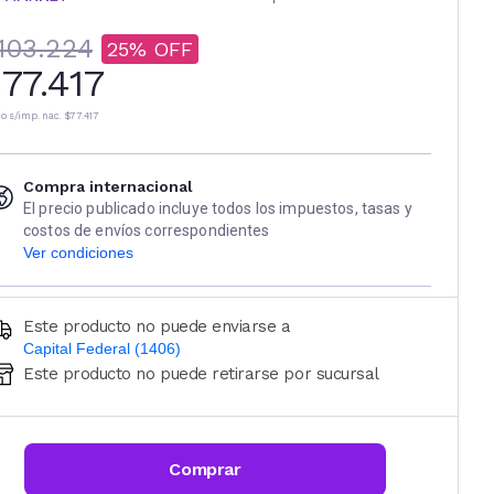
103.224
25
77.417
io s/imp. nac.
$77.417
Compra internacional
El precio publicado incluye todos los impuestos, tasas y
costos de envíos correspondientes
Ver condiciones
Este producto no puede enviarse a
Capital Federal (1406)
Este producto no puede retirarse por sucursal
Ingresá código postal (sólo números)
CALCULAR
Comprar