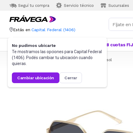
Seguí tu compra
Servicio técnico
Sucursales
Estás en
Capital Federal
(
1406
)
Categorías
Más Vendidos
Ofertas
18 cuotas FI
No pudimos ubicarte
Te mostramos las opciones para
Capital Federal
(
1406
). Podés cambiar tu ubicación cuando
Frávega
Indumentaria
Accesorios
Anteojos de sol
quieras.
cambiar ubicación
cerrar