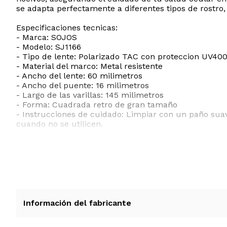
se adapta perfectamente a diferentes tipos de rostr
Especificaciones tecnicas:
- Marca: SOJOS
- Modelo: SJ1166
- Tipo de lente: Polarizado TAC con proteccion UV40
- Material del marco: Metal resistente
- Ancho del lente: 60 milimetros
- Ancho del puente: 16 milimetros
- Largo de las varillas: 145 milimetros
- Forma: Cuadrada retro de gran tamaño
- Instrucciones de cuidado: Limpiar con un paño suav
cuando no se utilicen.
ESTE PRODUCTO VIENE DE USA DENTRO DEL MARCO 
RECIBIRA EL PRODUCTO ENTRE 10 Y 12 DIAS DESPUE
Información del fabricante