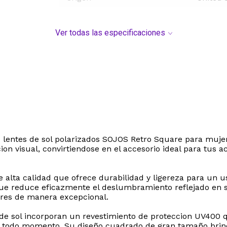
Ver todas las especificaciones
 los lentes de sol polarizados SOJOS Retro Square para mu
n visual, convirtiendose en el accesorio ideal para tus act
alta calidad que ofrece durabilidad y ligereza para un us
ue reduce eficazmente el deslumbramiento reflejado en sup
lores de manera excepcional.
de sol incorporan un revestimiento de proteccion UV400 q
en todo momento. Su diseño cuadrado de gran tamaño bri