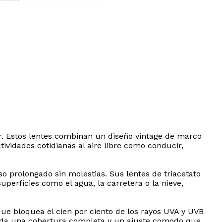
jer. Estos lentes combinan un diseño vintage de marco
ividades cotidianas al aire libre como conducir,
o prolongado sin molestias. Sus lentes de triacetato
erficies como el agua, la carretera o la nieve,
ue bloquea el cien por ciento de los rayos UVA y UVB
nda una cobertura completa y un ajuste comodo que