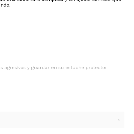
endo.
os agresivos y guardar en su estuche protector
ENVíOS POSTALES INTERNACIONALES.