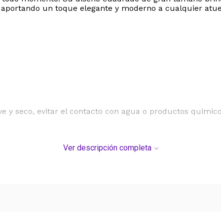
o, aportando un toque elegante y moderno a cualquier atu
0
e y seco, evitar el contacto con agua o productos quimic
DEL SERVICIO "PUERTA A PUERTA" QUE RIGE PARA LOS 
Ver descripción completa
S DE SU COMPRA.