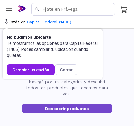
Estás en
Capital Federal
(
1406
)
No pudimos ubicarte
Te mostramos las opciones para
Capital Federal
(
1406
). Podés cambiar tu ubicación cuando
quieras.
cambiar ubicación
cerrar
La página no existe
Navegá por las categorías y descubrí
todos los productos que tenemos para
vos.
Descubrir productos