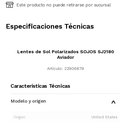
Este producto no puede retirarse por sucursal
Ingresá código postal (sólo números)
CALCULAR
Especificaciones Técnicas
Lentes de Sol Polarizados SOJOS SJ2180
Aviador
Artículo:
22906879
Características Técnicas
Modelo y origen
Origen
United States