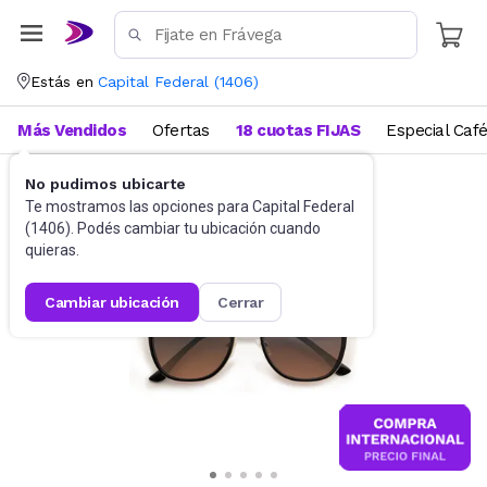
Estás en
Capital Federal
(
1406
)
Más Vendidos
Ofertas
18 cuotas FIJAS
Especial Caf
No pudimos ubicarte
Accesorios
Anteojos de sol
Te mostramos las opciones para
Capital Federal
(
1406
). Podés cambiar tu ubicación cuando
quieras.
cambiar ubicación
cerrar