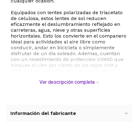
cualquier ocasion.
Equipados con lentes polarizadas de triacetato
de celulosa, estos lentes de sol reducen
eficazmente el deslumbramiento reflejado en
carreteras, agua, nieve y otras superficies
horizontales. Esto los convierte en el companero
ideal para actividades al aire libre como
conducir, andar en bicicleta o simplemente
disfrutar de un dia soleado. Ademas, cuentan
con un revestimiento de proteccion UV400 que
bloquea el cien por ciento de los rayos UVA y
UVB nocivos, garantizando una salud visual
optima.
Ver descripción completa
La estructura de plastico ligero de alta calidad
asegura una gran durabilidad y comodidad
durante todo el dia, evitando la fatiga en el
puente de la nariz y las orejas. Con medidas
precisas de cincuenta y dos milimetros de
Información del fabricante
ancho de lente, diecinueve milimetros de
puente y ciento cuarenta y seis milimetros de
patilla, ofrecen un ajuste regular sumamente
comodo. Para mantenerlos en perfectas