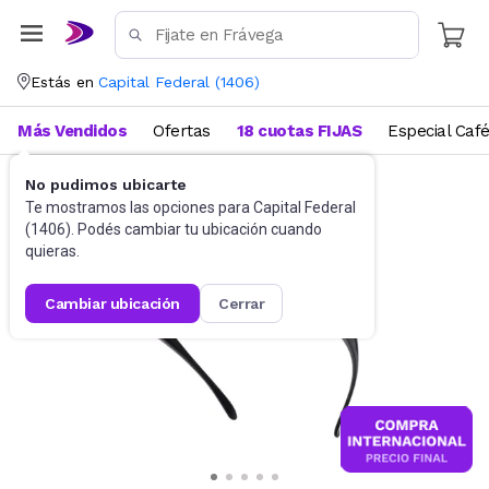
Estás en
Capital Federal
(
1406
)
Más Vendidos
Ofertas
18 cuotas FIJAS
Especial Caf
No pudimos ubicarte
Accesorios
Anteojos de sol
Te mostramos las opciones para
Capital Federal
(
1406
). Podés cambiar tu ubicación cuando
quieras.
cambiar ubicación
cerrar