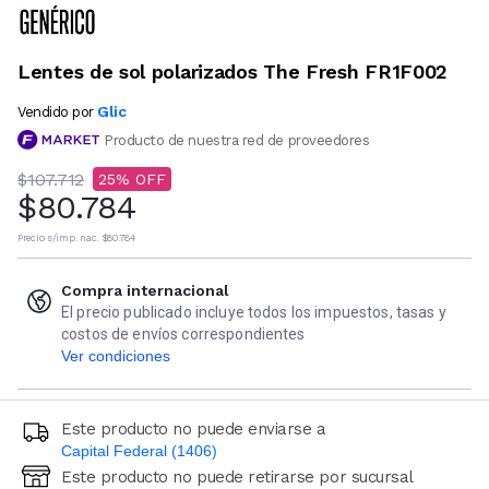
Lentes de sol polarizados The Fresh FR1F002
Glic
Vendido por
Producto de nuestra red de proveedores
$107.712
25
$80.784
Precio s/imp. nac.
$80.784
Compra internacional
El precio publicado incluye todos los impuestos, tasas y
costos de envíos correspondientes
Ver condiciones
Este producto no puede enviarse a
Capital Federal (1406)
Este producto no puede retirarse por sucursal
Ingresá código postal (sólo números)