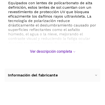
Equipados con lentes de policarbonato de alta
definición, estos lentes de sol cuentan con un
revestimiento de protección UV que bloquea
eficazmente los dañinos rayos ultravioleta. La
tecnología de polarización reduce
drásticamente el deslumbramiento causado por
superficies reflectantes como el asfalto
húmedo, el agua o la nieve, mejorando el
contraste visual y reduciendo la fatiga ocular
durante trayectos largos. Su armazón de
plástico ligero pero altamente resistente
Ver descripción completa
garantiza una durabilidad excepcional para el
uso diario.
Este modelo incluye un práctico estuche
protector de piel para mantener tus lentes a
salvo de rayaduras y golpes cuando no los estés
Información del fabricante
utilizando. Su mantenimiento es sumamente
sencillo, requiriendo únicamente una limpieza
con un paño suave y seco para conservar la
claridad de la lente. Disfruta de una visión
nítida, segura y sumamente cómoda en
Ver más contenido
cualquier momento del día con esta solución