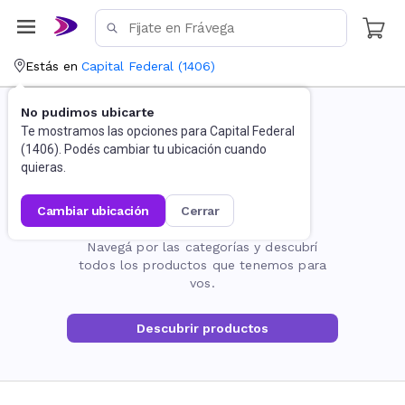
Estás en
Capital Federal
(
1406
)
No pudimos ubicarte
Te mostramos las opciones para
Capital Federal
(
1406
). Podés cambiar tu ubicación cuando
quieras.
cambiar ubicación
cerrar
La página no existe
Navegá por las categorías y descubrí
todos los productos que tenemos para
vos.
Descubrir productos