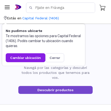
Estás en
Capital Federal
(
1406
)
No pudimos ubicarte
Te mostramos las opciones para
Capital Federal
(
1406
). Podés cambiar tu ubicación cuando
quieras.
cambiar ubicación
cerrar
La página no existe
Navegá por las categorías y descubrí
todos los productos que tenemos para
vos.
Descubrir productos