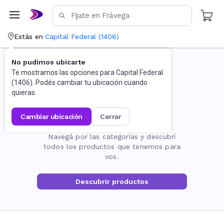
Estás en
Capital Federal
(
1406
)
No pudimos ubicarte
Te mostramos las opciones para
Capital Federal
(
1406
). Podés cambiar tu ubicación cuando
quieras.
cambiar ubicación
cerrar
La página no existe
Navegá por las categorías y descubrí
todos los productos que tenemos para
vos.
Descubrir productos