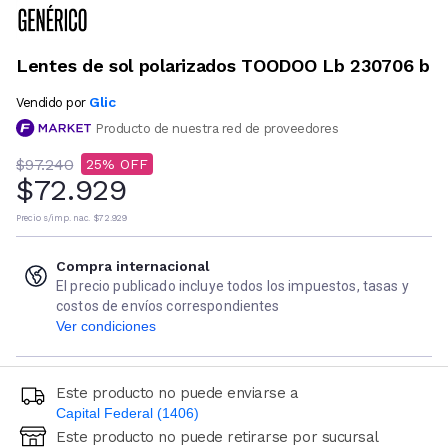
Lentes de sol polarizados TOODOO Lb 230706 b
Glic
Vendido por
Producto de nuestra red de proveedores
$97.240
25
$72.929
Precio s/imp. nac.
$72.929
Compra internacional
El precio publicado incluye todos los impuestos, tasas y
costos de envíos correspondientes
Ver condiciones
Este producto no puede enviarse a
Capital Federal (1406)
Este producto no puede retirarse por sucursal
Ingresá código postal (sólo números)