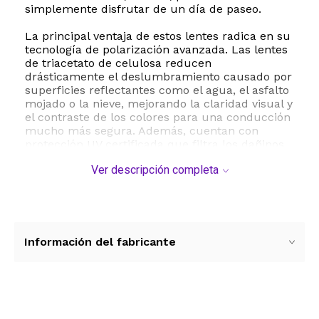
simplemente disfrutar de un día de paseo.
La principal ventaja de estos lentes radica en su
tecnología de polarización avanzada. Las lentes
de triacetato de celulosa reducen
drásticamente el deslumbramiento causado por
superficies reflectantes como el agua, el asfalto
mojado o la nieve, mejorando la claridad visual y
el contraste de los colores para una conducción
mucho más segura. Además, cuentan con
protección UV certificada que filtra los dañinos
rayos ultravioleta, previniendo la fatiga ocular y
Ver descripción completa
protegiendo tu salud visual a largo plazo.
Fabricados con un armazón de policarbonato de
alta calidad, estos lentes destacan por ser
extremadamente ligeros y resistentes a los
impactos. Su recubrimiento especial contra
Información del fabricante
rayaduras garantiza una mayor vida útil incluso
en las condiciones más exigentes. El diseño
ergonómico de ajuste universal se adapta
cómodamente a diferentes formas de rostro sin
deslizarse, asegurando que permanezcan en su
Ver más contenido