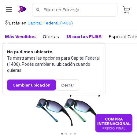
Estás en
Capital Federal
(
1406
)
Más Vendidos
Ofertas
18 cuotas FIJAS
Especial Caf
No pudimos ubicarte
Accesorios
Anteojos de sol
Te mostramos las opciones para
Capital Federal
(
1406
). Podés cambiar tu ubicación cuando
quieras.
cambiar ubicación
cerrar