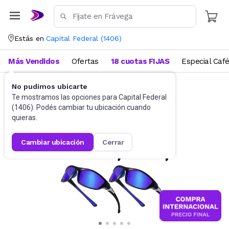
Estás en
Capital Federal
(
1406
)
Más Vendidos
Ofertas
18 cuotas FIJAS
Especial Caf
No pudimos ubicarte
Accesorios
Anteojos de sol
Te mostramos las opciones para
Capital Federal
(
1406
). Podés cambiar tu ubicación cuando
quieras.
cambiar ubicación
cerrar