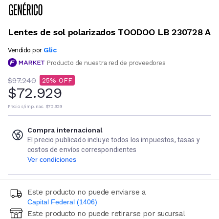
Lentes de sol polarizados TOODOO LB 230728 A
Glic
Vendido por
Producto de nuestra red de proveedores
$97.240
25
$72.929
Precio s/imp. nac.
$72.929
Compra internacional
El precio publicado incluye todos los impuestos, tasas y
costos de envíos correspondientes
Ver condiciones
Este producto no puede enviarse a
Capital Federal (1406)
Este producto no puede retirarse por sucursal
Ingresá código postal (sólo números)