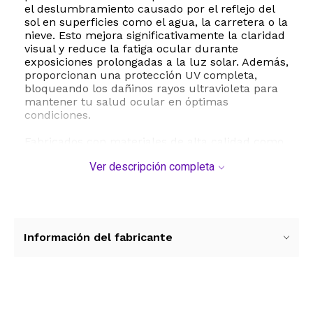
el deslumbramiento causado por el reflejo del
sol en superficies como el agua, la carretera o la
nieve. Esto mejora significativamente la claridad
visual y reduce la fatiga ocular durante
exposiciones prolongadas a la luz solar. Además,
proporcionan una protección UV completa,
bloqueando los dañinos rayos ultravioleta para
mantener tu salud ocular en óptimas
condiciones.
Fabricados con materiales de alta calidad como
TAC y PC, estos lentes de sol son
Ver descripción completa
extremadamente ligeros y resistentes a los
impactos. Su diseño envolvente de marco
completo asegura un ajuste cómodo y seguro
que se mantiene en su lugar incluso durante
los movimientos más intensos. El revestimiento
antiarañazos garantiza una mayor durabilidad,
Información del fabricante
permitiendo que tus lentes luzcan impecables
por mucho más tiempo.
Este paquete incluye cuatro pares de lentes de
sol, lo que te permite tener siempre un
Ver más contenido