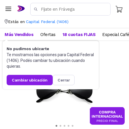
Estás en
Capital Federal
(
1406
)
Más Vendidos
Ofertas
18 cuotas FIJAS
Especial Caf
No pudimos ubicarte
Accesorios
Anteojos de sol
Te mostramos las opciones para
Capital Federal
(
1406
). Podés cambiar tu ubicación cuando
quieras.
cambiar ubicación
cerrar