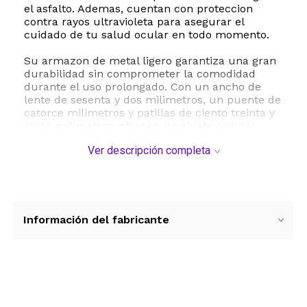
el asfalto. Ademas, cuentan con proteccion
contra rayos ultravioleta para asegurar el
cuidado de tu salud ocular en todo momento.
Su armazon de metal ligero garantiza una gran
durabilidad sin comprometer la comodidad
durante el uso prolongado. Con un ancho de
lente de sesenta y dos milimetros, un puente de
catorce milimetros y patillas de ciento treinta y
cinco milimetros, ofrecen un ajuste regular
sumamente comodo para la mayoria de los
Ver descripción completa
rostros de adultos. El diseño de marco completo
resalta las lineas clasicas del estilo aviador,
convirtiendolos en el accesorio ideal para
complementar cualquier atuendo.
Para mantener tus lentes en perfectas
Información del fabricante
condiciones, se recomienda limpiar los cristales
unicamente con un paño suave, evitar la
exposicion a temperaturas extremas y
guardarlos en su estuche protector cuando no
los estes utilizando.
Ver más contenido