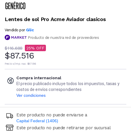
Lentes de sol Pro Acme Aviador clasicos
Glic
Vendido por
Producto de nuestra red de proveedores
$116.688
25
$87.516
Precio s/imp. nac.
$87.516
Compra internacional
El precio publicado incluye todos los impuestos, tasas y
costos de envíos correspondientes
Ver condiciones
Este producto no puede enviarse a
Capital Federal (1406)
Este producto no puede retirarse por sucursal
Ingresá código postal (sólo números)