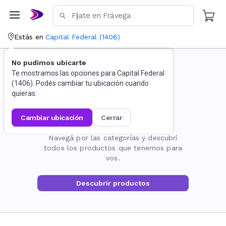
Estás en
Capital Federal
(
1406
)
No pudimos ubicarte
Te mostramos las opciones para
Capital Federal
(
1406
). Podés cambiar tu ubicación cuando
quieras.
cambiar ubicación
cerrar
La página no existe
Navegá por las categorías y descubrí
todos los productos que tenemos para
vos.
Descubrir productos