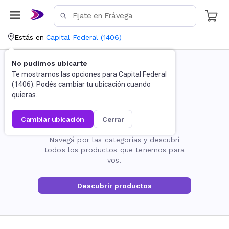
Estás en
Capital Federal
(
1406
)
No pudimos ubicarte
Te mostramos las opciones para
Capital Federal
(
1406
). Podés cambiar tu ubicación cuando
quieras.
cambiar ubicación
cerrar
La página no existe
Navegá por las categorías y descubrí
todos los productos que tenemos para
vos.
Descubrir productos