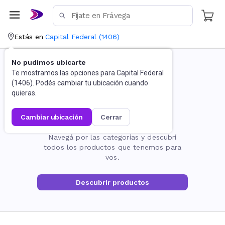
Estás en
Capital Federal
(
1406
)
No pudimos ubicarte
Te mostramos las opciones para
Capital Federal
(
1406
). Podés cambiar tu ubicación cuando
quieras.
cambiar ubicación
cerrar
La página no existe
Navegá por las categorías y descubrí
todos los productos que tenemos para
vos.
Descubrir productos