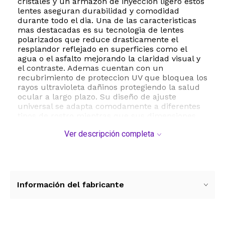
cristales y un armazon de inyeccion ligero estos
lentes aseguran durabilidad y comodidad
durante todo el dia. Una de las caracteristicas
mas destacadas es su tecnologia de lentes
polarizados que reduce drasticamente el
resplandor reflejado en superficies como el
agua o el asfalto mejorando la claridad visual y
el contraste. Ademas cuentan con un
recubrimiento de proteccion UV que bloquea los
rayos ultravioleta dañinos protegiendo la salud
ocular a largo plazo. Su diseño de ajuste
universal se adapta comodamente a diferentes
tipos de rostro mientras que sus dimensiones
de 58 milimetros de ancho de lente y 136
Ver descripción completa
milimetros de largo de patilla proporcionan un
calce seguro. Son ideales para el uso diario ya
sea para conducir realizar actividades al aire
libre o simplemente complementar un atuendo
urbano con un toque de elegancia. El
mantenimiento es sencillo requiriendo
Información del fabricante
unicamente una limpieza suave con paño de
microfibra para conservar la integridad de los
cristales. Estos lentes son un accesorio
indispensable que fusiona la moda