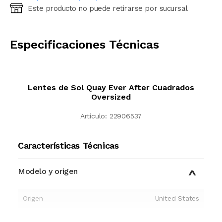
Este producto no puede retirarse por sucursal
Ingresá código postal (sólo números)
CALCULAR
Especificaciones Técnicas
Lentes de Sol Quay Ever After Cuadrados
Oversized
Artículo:
22906537
Características Técnicas
Modelo y origen
Origen
United States