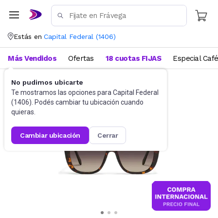
Estás en
Capital Federal
(
1406
)
Más Vendidos
Ofertas
18 cuotas FIJAS
Especial Caf
No pudimos ubicarte
Accesorios
Anteojos de sol
Te mostramos las opciones para
Capital Federal
(
1406
). Podés cambiar tu ubicación cuando
quieras.
cambiar ubicación
cerrar