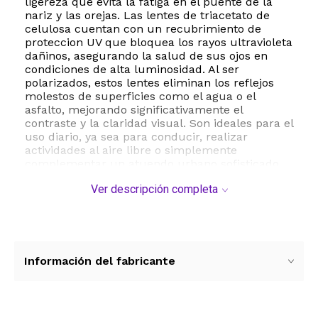
ligereza que evita la fatiga en el puente de la
nariz y las orejas. Las lentes de triacetato de
celulosa cuentan con un recubrimiento de
proteccion UV que bloquea los rayos ultravioleta
dañinos, asegurando la salud de sus ojos en
condiciones de alta luminosidad. Al ser
polarizados, estos lentes eliminan los reflejos
molestos de superficies como el agua o el
asfalto, mejorando significativamente el
contraste y la claridad visual. Son ideales para el
uso diario, ya sea para conducir, realizar
actividades al aire libre o simplemente
complementar un atuendo urbano sofisticado.
En cuanto a sus especificaciones tecnicas,
Ver descripción completa
poseen un ancho de lente de 57 milimetros, un
puente de 17 milimetros y patillas de 139
milimetros, lo que los clasifica como un modelo
de tamaño grande con cobertura de marco
completo. Para mantener su integridad, se
recomienda limpiar las lentes exclusivamente
Información del fabricante
con un paño de microfibra y productos
especificos para optica, evitando limpiadores
domesticos abrasivos que puedan dañar el
tratamiento polarizado.