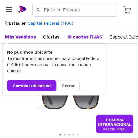
Estás en
Capital Federal
(
1406
)
Más Vendidos
Ofertas
18 cuotas FIJAS
Especial Caf
No pudimos ubicarte
Accesorios
Anteojos de sol
Te mostramos las opciones para
Capital Federal
(
1406
). Podés cambiar tu ubicación cuando
quieras.
cambiar ubicación
cerrar