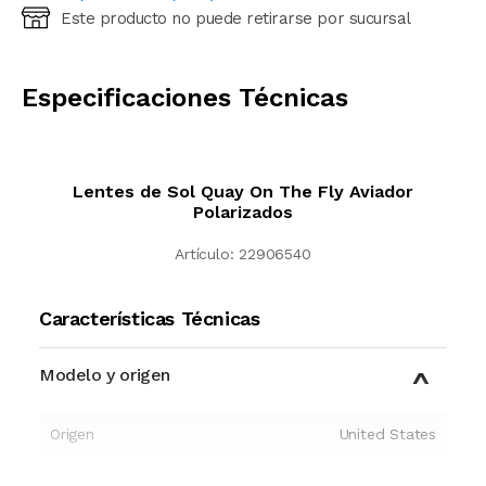
Este producto no puede retirarse por sucursal
Ingresá código postal (sólo números)
CALCULAR
Especificaciones Técnicas
Lentes de Sol Quay On The Fly Aviador
Polarizados
Artículo:
22906540
Características Técnicas
Modelo y origen
Origen
United States