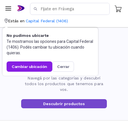
Estás en
Capital Federal
(
1406
)
No pudimos ubicarte
Te mostramos las opciones para
Capital Federal
(
1406
). Podés cambiar tu ubicación cuando
quieras.
cambiar ubicación
cerrar
La página no existe
Navegá por las categorías y descubrí
todos los productos que tenemos para
vos.
Descubrir productos