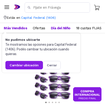
Estás en
Capital Federal
(
1406
)
Más Vendidos
Ofertas
Día del Niño
18 cuotas FIJAS
No pudimos ubicarte
Accesorios
Anteojos de sol
Te mostramos las opciones para
Capital Federal
(
1406
). Podés cambiar tu ubicación cuando
quieras.
cambiar ubicación
cerrar