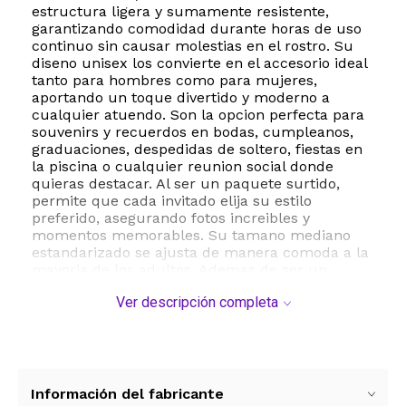
estructura ligera y sumamente resistente,
garantizando comodidad durante horas de uso
continuo sin causar molestias en el rostro. Su
diseno unisex los convierte en el accesorio ideal
tanto para hombres como para mujeres,
aportando un toque divertido y moderno a
cualquier atuendo. Son la opcion perfecta para
souvenirs y recuerdos en bodas, cumpleanos,
graduaciones, despedidas de soltero, fiestas en
la piscina o cualquier reunion social donde
quieras destacar. Al ser un paquete surtido,
permite que cada invitado elija su estilo
preferido, asegurando fotos increibles y
momentos memorables. Su tamano mediano
estandarizado se ajusta de manera comoda a la
mayoria de los adultos. Ademas de ser un
excelente accesorio de moda para fiestas, su
Ver descripción completa
material duradero asegura que podran ser
utilizados en multiples ocasiones posteriores.
Lleva la diversion al siguiente nivel y sorprende a
tus invitados con un detalle original, practico y
lleno de estilo que hara que tu evento sea
recordado por todos.
Información del fabricante